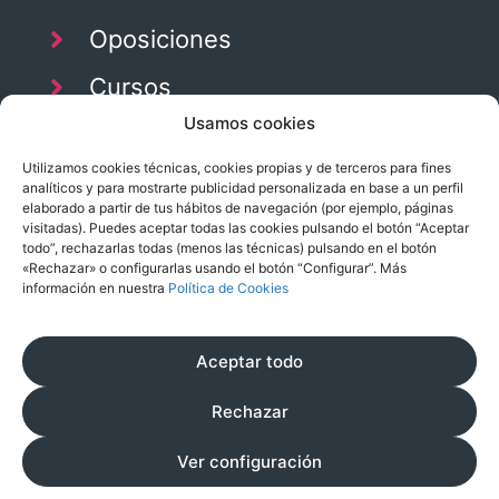
Oposiciones
Cursos
Usamos cookies
Temarios
Utilizamos cookies técnicas, cookies propias y de terceros para fines
Blog
analíticos y para mostrarte publicidad personalizada en base a un perfil
elaborado a partir de tus hábitos de navegación (por ejemplo, páginas
visitadas). Puedes aceptar todas las cookies pulsando el botón “Aceptar
todo”, rechazarlas todas (menos las técnicas) pulsando en el botón
«Rechazar» o configurarlas usando el botón “Configurar”. Más
información en nuestra
Política de Cookies
Suscríbete a nuestra newsletter
Aceptar todo
Rechazar
Ver configuración
Aviso Legal
|
Política de Privacidad
|
Política de
Cookies
|
Condiciones Generales de Contratación