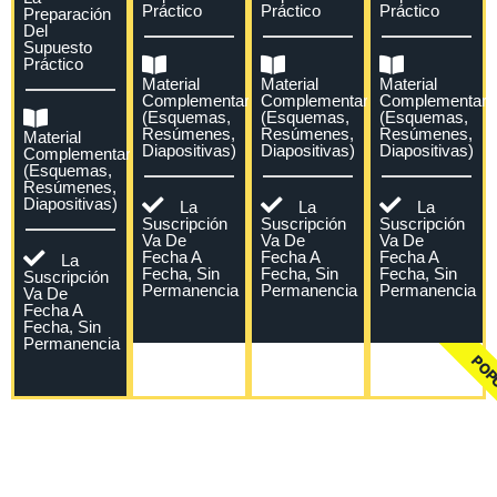
Práctico
Práctico
Práctico
Preparación
Del
Supuesto
Práctico
Material
Material
Material
Complementario
Complementario
Complementari
(esquemas,
(esquemas,
(esquemas,
Resúmenes,
Resúmenes,
Resúmenes,
Material
Diapositivas)
Diapositivas)
Diapositivas)
Complementario
(esquemas,
Resúmenes,
Diapositivas)
La
La
La
Suscripción
Suscripción
Suscripción
Va De
Va De
Va De
Fecha A
Fecha A
Fecha A
La
Fecha, Sin
Fecha, Sin
Fecha, Sin
Suscripción
Permanencia
Permanencia
Permanencia
Va De
Fecha A
Fecha, Sin
Permanencia
POP