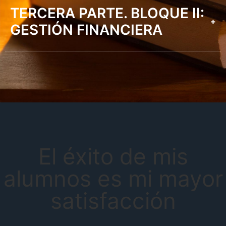
TERCERA PARTE. BLOQUE II:
+
GESTIÓN FINANCIERA
El éxito de mis
alumnos es mi mayor
satisfacción