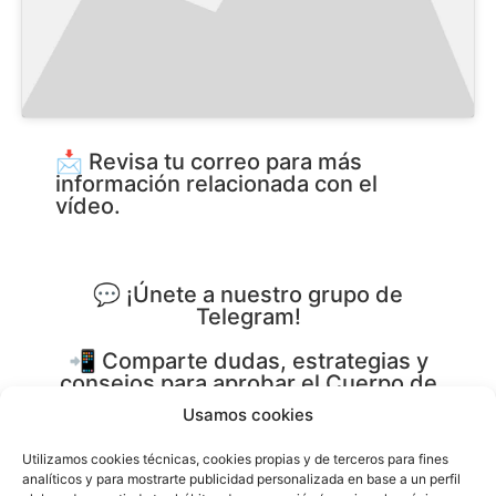
📩 Revisa tu correo para más
información relacionada con el
vídeo.
‎💬 ¡Únete a nuestro grupo de
Telegram!
📲 Comparte dudas, estrategias y
consejos para aprobar el Cuerpo de
Ayudantes en 2026.
Usamos cookies
🤝 Conecta con otros opositores y
Utilizamos cookies técnicas, cookies propias y de terceros para fines
recibe apoyo durante tu
analíticos y para mostrarte publicidad personalizada en base a un perfil
preparación.